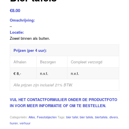
€
8.00
Omschrijving:
–
Locatie:
Zowel binnen als buiten.
Prijzen (per 4 uur):
Afhalen
Bezorgen
Compleet verzorgd
€ 8,-
n.v.t.
n.v.t.
Alle prijzen zijn inclusief 21% BTW.
VUL HET CONTACTFORMULIER ONDER DE PRODUCTFOTO
IN VOOR MEER INFORMATIE OF OM TE BESTELLEN.
Categorieën:
Alles
,
Feestobjecten
Tags:
bier tafel
,
bier tafels
,
biertafels
,
divers
,
huren
,
verhuur