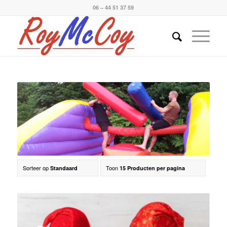
06 – 44 51 37 59
Sorteer op
Toon
Standaard
15 Producten per pagina