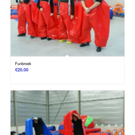
Funbroek
€
20.00