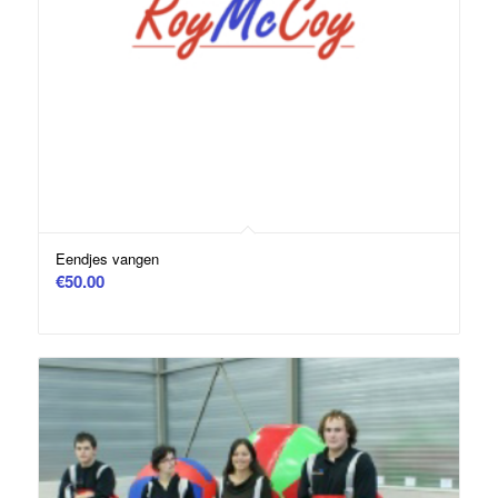
Eendjes vangen
€
50.00