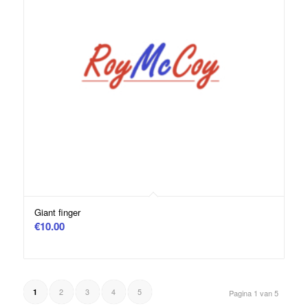
Giant finger
€
10.00
2
3
4
5
1
Pagina 1 van 5