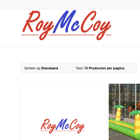
Sorteer op
Toon
Standaard
15 Producten per pagina