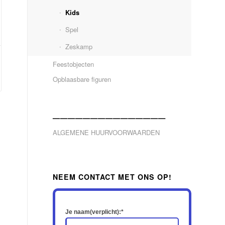
Kids
Spel
Zeskamp
Feestobjecten
Opblaasbare figuren
———————————————
ALGEMENE HUURVOORWAARDEN
NEEM CONTACT MET ONS OP!
Je naam(verplicht):*