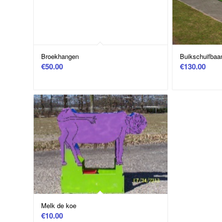
Broekhangen
Buikschuifbaa
€
50.00
€
130.00
Melk de koe
€
10.00