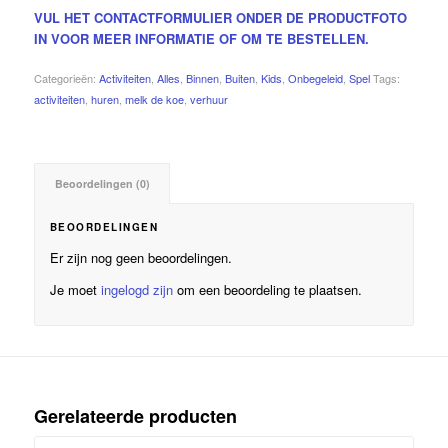
VUL HET CONTACTFORMULIER ONDER DE PRODUCTFOTO
IN VOOR MEER INFORMATIE OF OM TE BESTELLEN.
Categorieën:
Activiteiten
,
Alles
,
Binnen
,
Buiten
,
Kids
,
Onbegeleid
,
Spel
Tags:
activiteiten
,
huren
,
melk de koe
,
verhuur
Beoordelingen (0)
BEOORDELINGEN
Er zijn nog geen beoordelingen.
Je moet
ingelogd zijn
om een beoordeling te plaatsen.
Gerelateerde producten