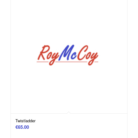
Twistladder
€
65.00