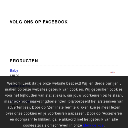
VOLG ONS OP FACEBOOK
PRODUCTEN
Baby
€
35.00
Welkom! Leuk dat je onze website bezoekt! Wij, en derde partijen ,
Halve Sarah
maken op onze websites gebruik van cookies. Wij gebruiken cookies
€
35.00
voor het bijhouden van statistieken, om jouw voorkeuren op te slaan,
maar ook voor marketingdoeleinden (bijvoorbeeld het afstemmen van
Halve Abraham
€
35.00
advertenties). Door op “Zelf instellen” te klikken kun je meer lezen
over onze cookies en je voorkeuren aapassen. Door op “Accepteren
en doorgaan” te klikken, ga je akkoord met het gebruik van alle
cookies zoals omschreven in onze
Melk de koe
.