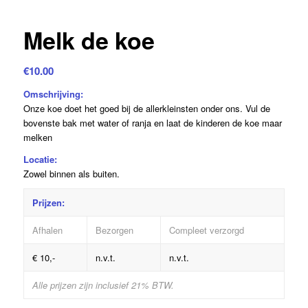
Melk de koe
€
10.00
Omschrijving:
Onze koe doet het goed bij de allerkleinsten onder ons. Vul de
bovenste bak met water of ranja en laat de kinderen de koe maar
melken
Locatie:
Zowel binnen als buiten.
Prijzen:
Afhalen
Bezorgen
Compleet verzorgd
€ 10,-
n.v.t.
n.v.t.
Alle prijzen zijn inclusief 21% BTW.