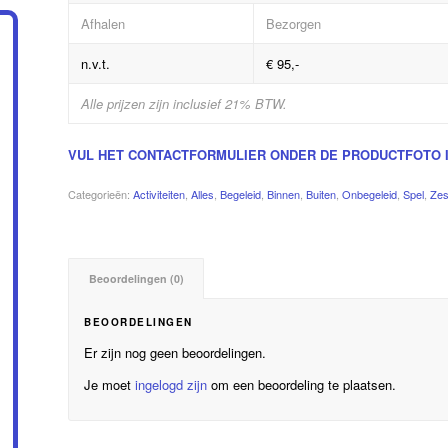
Afhalen
Bezorgen
n.v.t.
€ 95,-
Alle prijzen zijn inclusief 21% BTW.
VUL HET CONTACTFORMULIER ONDER DE PRODUCTFOTO I
Categorieën:
Activiteiten
,
Alles
,
Begeleid
,
Binnen
,
Buiten
,
Onbegeleid
,
Spel
,
Ze
Beoordelingen (0)
BEOORDELINGEN
Er zijn nog geen beoordelingen.
Je moet
ingelogd zijn
om een beoordeling te plaatsen.