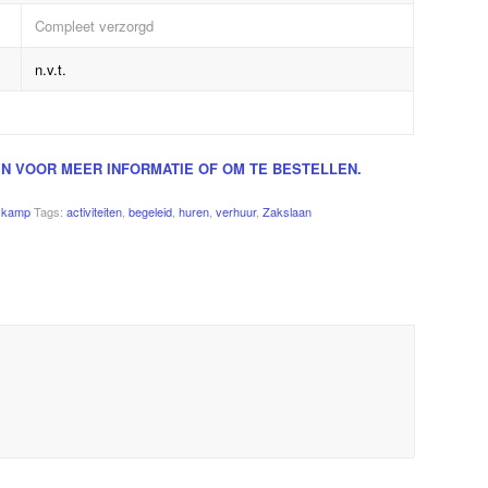
Compleet verzorgd
n.v.t.
N VOOR MEER INFORMATIE OF OM TE BESTELLEN.
skamp
Tags:
activiteiten
,
begeleid
,
huren
,
verhuur
,
Zakslaan