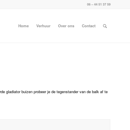
06 – 44 51 37 59
Home
Verhuur
Over ons
Contact
rde gladiator buizen probeer je de tegenstander van de balk af te