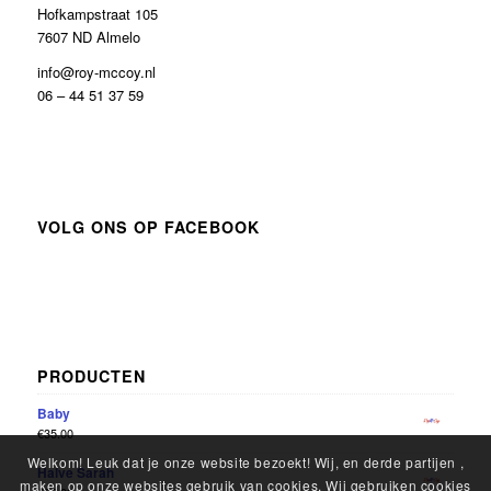
Hofkampstraat 105
7607 ND Almelo
info@roy-mccoy.nl
06 – 44 51 37 59
VOLG ONS OP FACEBOOK
PRODUCTEN
Baby
€
35.00
Welkom! Leuk dat je onze website bezoekt! Wij, en derde partijen ,
Halve Sarah
maken op onze websites gebruik van cookies. Wij gebruiken cookies