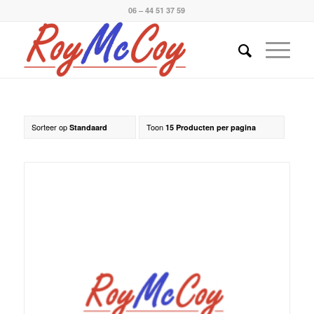
06 – 44 51 37 59
Sorteer op
Toon
Standaard
15 Producten per pagina