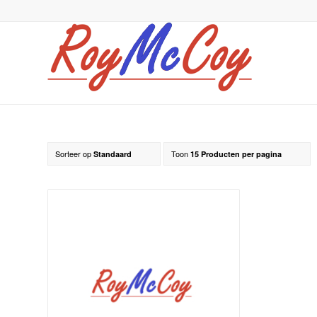
Sorteer op
Toon
Standaard
15 Producten per pagina