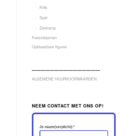
Kids
Spel
Zeskamp
Feestobjecten
Opblaasbare figuren
———————————————
ALGEMENE HUURVOORWAARDEN
NEEM CONTACT MET ONS OP!
Je naam(verplicht):*