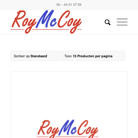
06 – 44 51 37 59
Sorteer op
Toon
Standaard
15 Producten per pagina