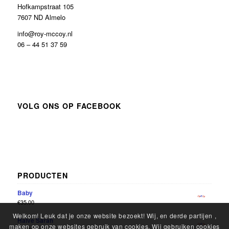
Hofkampstraat 105
7607 ND Almelo
info@roy-mccoy.nl
06 – 44 51 37 59
VOLG ONS OP FACEBOOK
PRODUCTEN
Baby
€
35.00
Welkom! Leuk dat je onze website bezoekt! Wij, en derde partijen ,
Halve Sarah
maken op onze websites gebruik van cookies. Wij gebruiken cookies