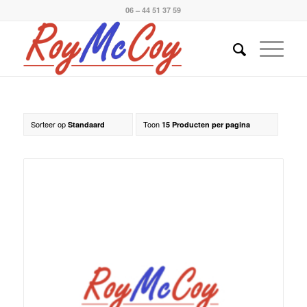
06 – 44 51 37 59
Sorteer op
Toon
Standaard
15 Producten per pagina