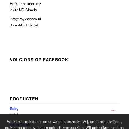
Hofkampstraat 105
7607 ND Almelo
info@roy-mccoy.nl
06 – 44 51 37 59
VOLG ONS OP FACEBOOK
PRODUCTEN
Baby
€
35.00
Welkom! Leuk dat je onze website bezoekt! Wij, en derde partijen ,
Halve Sarah
maken op onze websites gebruik van cookies. Wij gebruiken cookies