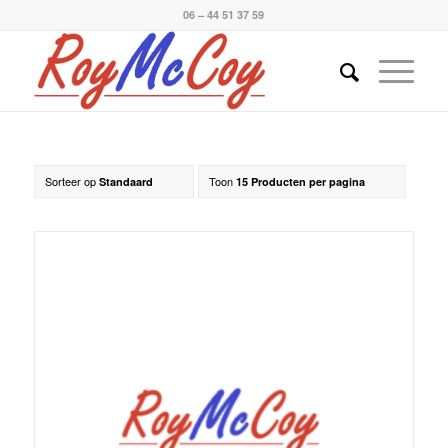
06 – 44 51 37 59
Sorteer op
Toon
Standaard
15 Producten per pagina