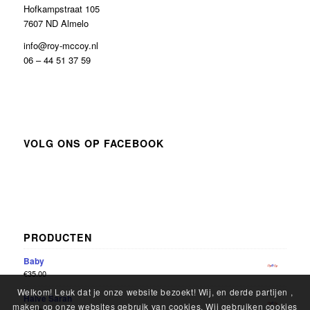
Hofkampstraat 105
7607 ND Almelo
info@roy-mccoy.nl
06 – 44 51 37 59
VOLG ONS OP FACEBOOK
PRODUCTEN
Baby
€
35.00
Welkom! Leuk dat je onze website bezoekt! Wij, en derde partijen ,
Halve Sarah
maken op onze websites gebruik van cookies. Wij gebruiken cookies