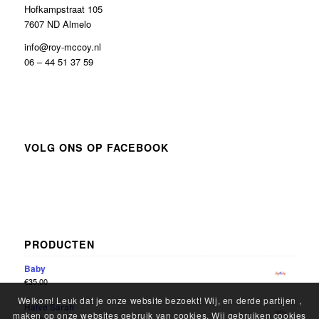
Hofkampstraat 105
7607 ND Almelo
info@roy-mccoy.nl
06 – 44 51 37 59
VOLG ONS OP FACEBOOK
PRODUCTEN
Baby
€
35.00
Welkom! Leuk dat je onze website bezoekt! Wij, en derde partijen ,
Halve Sarah
maken op onze websites gebruik van cookies. Wij gebruiken cookies