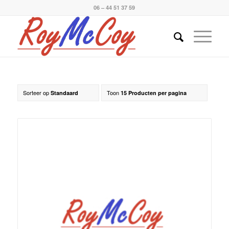
06 – 44 51 37 59
Sorteer op
Toon
Standaard
15 Producten per pagina