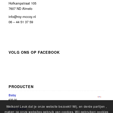
Hofkampstraat 105
7607 ND Almelo
info@roy-mccoy.nl
06 – 44 51 37 59
VOLG ONS OP FACEBOOK
PRODUCTEN
Baby
€
35.00
Welkom! Leuk dat je onze website bezoekt! Wij, en derde partijen ,
Halve Sarah
maken op onze websites gebruik van cookies. Wij gebruiken cookies